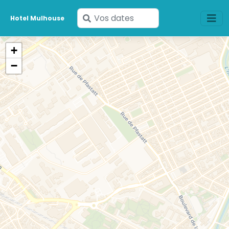
Saisissez
Hotel Mulhouse
vos
dates
+
−