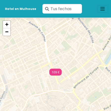
Ingresa
Hotel en Mulhouse
tus
fechas
+
−
109 €