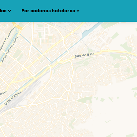
las
Por cadenas hoteleras