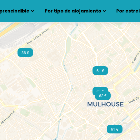
prescindible
Por tipo de alojamiento
Por estrel
36 €
61 €
64 €
62 €
61 €