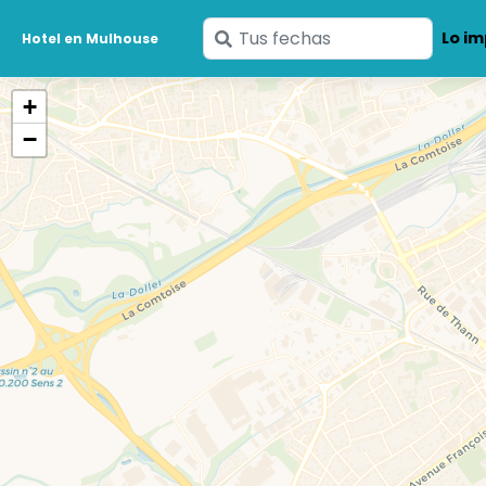
Ingresa
Lo im
Hotel en Mulhouse
tus
fechas
+
−