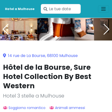
Inserisci
Hotel a Mulhouse
le
tue
date
14 rue de La Bourse, 68100 Mulhouse
Hôtel de la Bourse, Sure
Hotel Collection By Best
Western
Hotel 3 stelle a Mulhouse
Soggiorno romantico
Animali ammessi