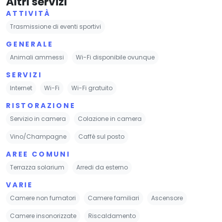
Altri servizi
ATTIVITÀ
Trasmissione di eventi sportivi
GENERALE
Animali ammessi
Wi-Fi disponibile ovunque
SERVIZI
Internet
Wi-Fi
Wi-Fi gratuito
RISTORAZIONE
Servizio in camera
Colazione in camera
Vino/Champagne
Caffè sul posto
AREE COMUNI
Terrazza solarium
Arredi da esterno
VARIE
Camere non fumatori
Camere familiari
Ascensore
Camere insonorizzate
Riscaldamento