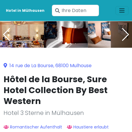
Geben
Hotel in Mülhausen
Sie
Ihre
Daten
ein
14 rue de La Bourse, 68100 Mulhouse
Hôtel de la Bourse, Sure
Hotel Collection By Best
Western
Hotel 3 Sterne in Mülhausen
Romantischer Aufenthalt
Haustiere erlaubt