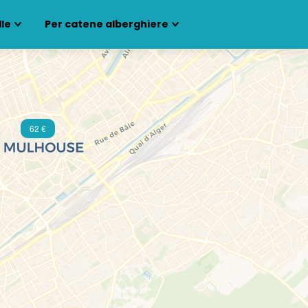
lle
Per catene alberghiere
62 €