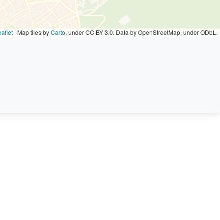
aflet
|
Map tiles by
Carto
, under CC BY 3.0. Data by OpenStreetMap, under ODbL.