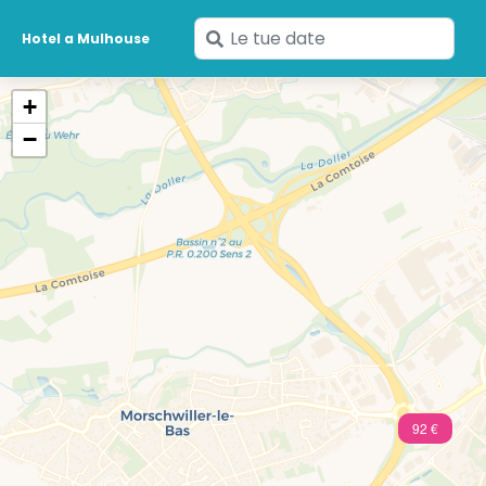
Inserisci
Hotel a Mulhouse
le
tue
+
date
−
92 €