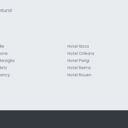
ne italian
entura!
lle
Hotel Nizza
ione
Hotel Orléans
arsiglia
Hotel Parigi
Metz
Hotel Reims
Nancy
Hotel Rouen