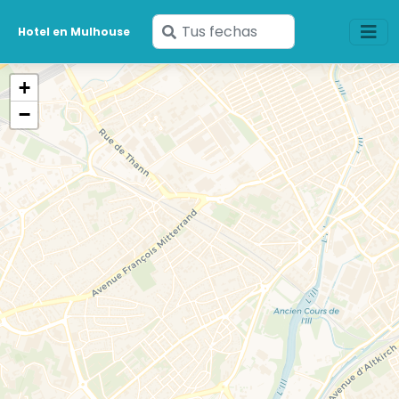
Ingresa
Hotel en Mulhouse
tus
fechas
+
−