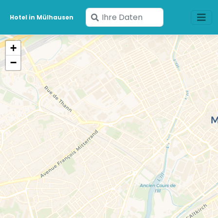
Geben
Hotel in Mülhausen
Sie
Ihre
+
Daten
−
ein