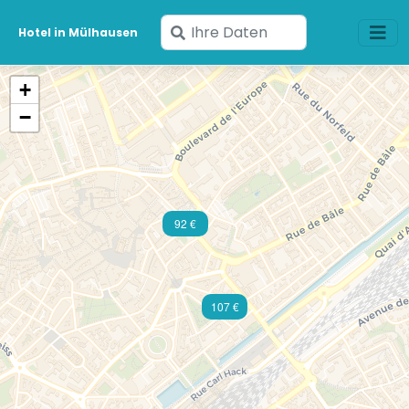
Geben
Hotel in Mülhausen
Sie
Ihre
+
Daten
−
ein
92 €
107 €