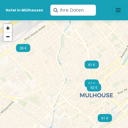
Geben
Hotel in Mülhausen
Sie
Ihre
+
Daten
−
ein
36 €
61 €
64 €
62 €
61 €