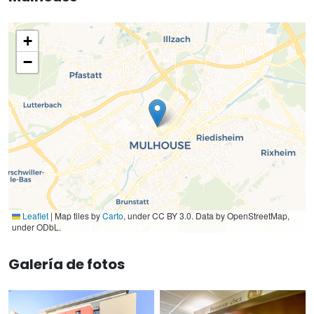
+
−
Leaflet
|
Map tiles by
Carto
, under CC BY 3.0. Data by OpenStreetMap,
under ODbL.
Galería de fotos