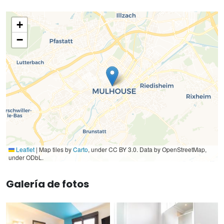
+
−
Leaflet
|
Map tiles by
Carto
, under CC BY 3.0. Data by OpenStreetMap,
under ODbL.
Galería de fotos