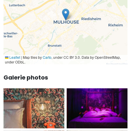
Leaflet
|
Map tiles by
Carto
, under CC BY 3.0. Data by OpenStreetMap,
under ODbL.
Galerie photos