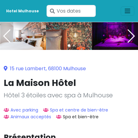
Saisissez
Hotel Mulhouse
vos
dates
15 rue Lambert, 68100 Mulhouse
La Maison Hôtel
Hôtel 3 étoiles avec spa à Mulhouse
Avec parking
Spa et centre de bien-être
Animaux acceptés
Spa et bien-être
Présentation