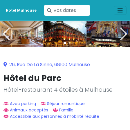
Saisissez
Hotel Mulhouse
vos
dates
26, Rue De La Sinne, 68100 Mulhouse
Hôtel du Parc
Hôtel-restaurant 4 étoiles à Mulhouse
Avec parking
Séjour romantique
Animaux acceptés
Famille
Accessible aux personnes à mobilité réduite