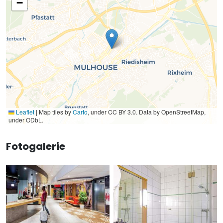
−
Leaflet
|
Map tiles by
Carto
, under CC BY 3.0. Data by OpenStreetMap,
under ODbL.
Fotogalerie