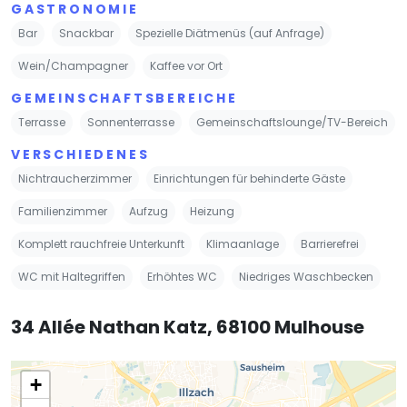
GASTRONOMIE
Bar
Snackbar
Spezielle Diätmenüs (auf Anfrage)
Wein/Champagner
Kaffee vor Ort
GEMEINSCHAFTSBEREICHE
Terrasse
Sonnenterrasse
Gemeinschaftslounge/TV-Bereich
VERSCHIEDENES
Nichtraucherzimmer
Einrichtungen für behinderte Gäste
Familienzimmer
Aufzug
Heizung
Komplett rauchfreie Unterkunft
Klimaanlage
Barrierefrei
WC mit Haltegriffen
Erhöhtes WC
Niedriges Waschbecken
34 Allée Nathan Katz, 68100 Mulhouse
+