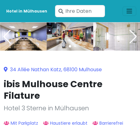
Geben
Hotel in Mülhausen
Sie
Ihre
Daten
ein
34 Allée Nathan Katz, 68100 Mulhouse
ibis Mulhouse Centre
Filature
Hotel 3 Sterne in Mülhausen
Mit Parkplatz
Haustiere erlaubt
Barrierefrei