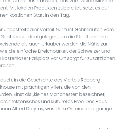
 des Ortes. Das Frühstück, das vom Guide Michelin
t. Mit lokalen Produkten zubereitet, setzt es auf
nen köstlichen Start in den Tag.
rer unbestreitbarer Vorteil. Nur fünf Gehminuten vom
 Gästehaus ideal gelegen, um die Stadt und ihre
eisende als auch Urlauber werden die Nähe zur
wie die einfache Erreichbarkeit der Schweizer und
kostenloser Parkplatz vor Ort sorgt für zusätzlichen
reisen.
uch, in die Geschichte des Viertels Rebberg
house mit prächtigen Villen, die von den
urden. Einst als „kleines Manchester“ bezeichnet,
architektonisches und kulturelles Erbe. Das Haus
mann Alfred Dreyfus, was dem Ort eine einzigartige