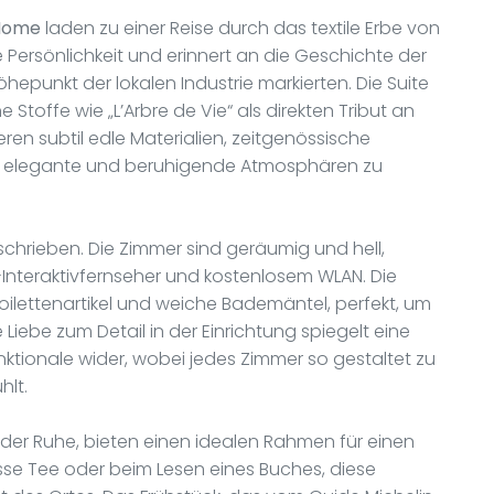
 Home
laden zu einer Reise durch das textile Erbe von
Persönlichkeit und erinnert an die Geschichte der
öhepunkt der lokalen Industrie markierten. Die Suite
toffe wie „L’Arbre de Vie“ als direkten Tribut an
eren subtil edle Materialien, zeitgenössische
m elegante und beruhigende Atmosphären zu
hrieben. Die Zimmer sind geräumig und hell,
-Interaktivfernseher und kostenlosem WLAN. Die
Toilettenartikel und weiche Bademäntel, perfekt, um
iebe zum Detail in der Einrichtung spiegelt eine
ktionale wider, wobei jedes Zimmer so gestaltet zu
hlt.
der Ruhe, bieten einen idealen Rahmen für einen
asse Tee oder beim Lesen eines Buches, diese