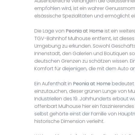
Außenbereiche verlängern die Gelassenheit
empfohlen wird, ist ein wahrer Genussmomen
elsässische Spezialitäten und ermöglicht ei
Die Lage von
Peonia at Home
ist ein weite
TGV-Bahnhof Mulhouse entfernt, ist dieses
Umgebung zu erkunden. Sowohl Geschäftsr
Innenstadt, den Galerien und Boutiquen so
deutschen Grenzen zu schätzen wissen. Ein 
Komfort für diejenigen, die mit dem Auto an
Ein Aufenthalt in
Peonia at Home
bedeutet a
einzutauchen, dieser grünen Lunge von Mul
Industriellen des 19. Jahrhunderts erbaut w
offenbart Mulhouse hier ein faszinierendes 
selbst gehörte einst der Familie von Haupt
historische Dimension verleiht.