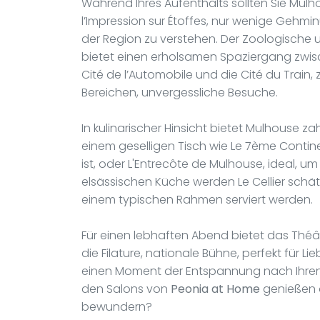
Während Ihres Aufenthalts sollten Sie Mu
l’Impression sur Étoffes, nur wenige Gehminu
der Region zu verstehen. Der Zoologische
bietet einen erholsamen Spaziergang zwische
Cité de l’Automobile und die Cité du Train,
Bereichen, unvergessliche Besuche.
In kulinarischer Hinsicht bietet Mulhouse za
einem geselligen Tisch wie Le 7ème Contine
ist, oder L'Entrecôte de Mulhouse, ideal, u
elsässischen Küche werden Le Cellier schätz
einem typischen Rahmen serviert werden.
Für einen lebhaften Abend bietet das Théât
die Filature, nationale Bühne, perfekt für Li
einen Moment der Entspannung nach Ihren 
den Salons von
Peonia at Home
genießen 
bewundern?